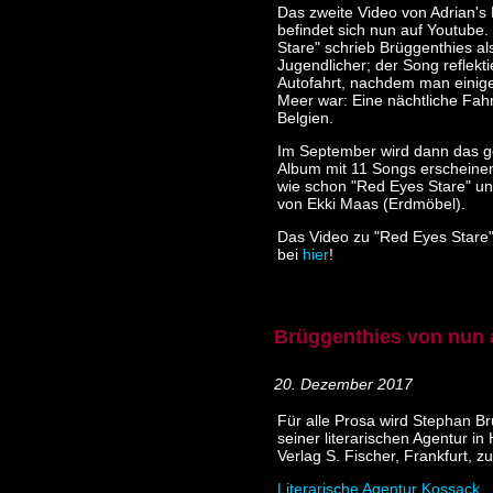
D
as zweite Video von Adrian's 
befindet sich nun auf Youtube
Stare" schrieb Brüggenthies al
Jugendlicher; der Song reflekti
Autofahrt, nachdem man einig
Meer war: Eine nächtliche Fah
Belgien.
Im September wird dann das 
Album mit 11 Songs erscheinen
wie schon "Red Eyes Stare" u
von Ekki Maas (Erdmöbel).
Das Video zu "Red Eyes Stare" 
bei
hier
!
Brüggenthies von nun a
20. Dezember 2017
Für alle Prosa wird Stephan B
seiner literarischen Agentur i
Verlag S. Fischer, Frankfurt, zu
Literarische Agentur Kossack