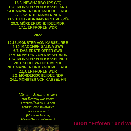
18.8. NEW HARBOURS (VÖ)
18.8. MONSTER VON KASSEL ARD
14.8. MÄNNER UND ANDERE ... RBB
27.6. WENDEHAMMER NDR
31.5. HIGH - ADRIANS PICTURE (VÖ)
29.3. MÖRDERISCHE IDEE MDR
17.1. ERFROREN WDR
2022
12.12. MONSTER VON KASSEL RBB
5.10. MÄDCHEN GALINA SWR
6.7. DAS ERSTE OPFER SWR
12.5. MONSTER VON KASSEL WDR
19.4. MONSTER VON KASSEL NDR
28.3. SPREEWaLDKRIMI ZDF
28.3. MÄNNER UND ANDERE ... RBB
22.3. ERFROREN WDR
1.2. MÖRDERISCHE IDEE NDR
24.1. MONSTER VON KASSEL HR
"Die tote Schwester zählt
zum Besten, was in den
letzten Jahren auf dem
deutschen Krimimarkt
erschienen ist."
(Rüdiger Busch,
Rhein-Neckar-Zeitung)
Tatort "Erforen" und w