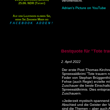
veröffentlicht.
25.06. NDR (Tatort)
Adrian's Picture on YouTube
Auf dem Laufenden bleiben Sie,
wenn Sie Zbigniew Meier bei
FACEBOOK ADDEN!
Bestquote für "Tote tra
2. April 2022
Der erste Post-Thomas-Kirchn
Spreewaldkrimi "Tote trauern n
Feder von Stephan Brüggenthi
Fehse (auch Regie) erzielte mi
Zuschauer die beste Einschaltq
Spreewaldkrimis. Dies entspra
Zuschauern.
»Jederzeit mystisch-spannend .
Abschied und die Geister der 
sind die Themen – aber auch A