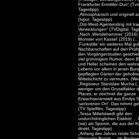
Frankfurter Ermittler-Duo“ (Tv
Tagestipp)
„Atmosphärisch und originell a
(tvpur, Tagestipp)
„Ost-West-Agentending mit tra
Verwicklungen“ (TVDigital, Tag
„Nach ‚Wendehammer’ (2016) (
Monster von Kassel’ (2019) (...)
‚Funkstille’ ein weiteres Mal gu
Nachbarschaften auf den Prüfs
den Vorgängerstudien geschieh
viel grimmigem Humor, denn B
und Heller scheinen den wahre
Lebens vor allem in jenen Bu
gepflegten Gärten der gehobe
Mittelschicht zu vermuten. (We
„Regisseur Stanislaw Mucha (..
weniger um den Gruselfaktor d
Places, er zeichnet die ganze
Erwachsenenwelt aus Emilys Si
'verlorenen Ort'. Das nimmt gef
(TV Spielfilm, Tagestipp)
„Tessa Mittelstaedt gibt den
undurchdringlichen Eisklotz ... 
(sie) als Spionin, die aus der 
direkt, Tagestipp)
„Anfang des Jahres reiste Scha
Margarita Broich ... als Backp