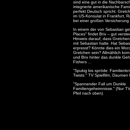
sind eine gut in die Nachbarsc
integrierte amerikanische Famil
perfekt Deutsch spricht. Gretch
im US-Konsulat in Frankfurt, 
bei einer großen Versicherung 
In einem der von Sebastian gef
Places" findet Brix – gut verste
Hinweis darauf, dass Gretchen 
mit Sebastian hatte. Hat Sebas
erpresst? Könnte dies ein Mord
Gretchen sein? Allmählich k
und Brix hinter das dunkle Ge
Fishers ...
"Spukig bis spröde: Familienkri
Twists." TV Spielfilm, Daumen 
"Spannender Fall um Dunkle
Familiengeheimnisse." (Nur TV
Pfeil nach oben).