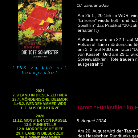
18. Januar 2025
Am 25.1., 20.15h im WDR, wird
"Erfroren" wiederholt - und hat
Spielfilm" das Prädikat "20-Jah
erhalten! :)
Außerdem wird am 22.1. auf 
Polizeiruf "Eine mörderische Id
am 3. 2. auf RBB der Tatort "
von Kassel". Und am 29.1. wird
Spreewaldkrimi "Tote trauern n
ausgestrahlt!
LINK zu btb mit
Leseprobe!
2021
7. 9 LAND IN DIESER.ZEIT NDR
28.4. MÖRDERISCHE IDEEMDR
4.+5.2. WENDEHAMMER WDR
Tatort "Funkstille" im
1. 2. AUS DER KURVE
2020
11.12. MONSTER VON KASSEL
5. August 2024
13.9. FUNKSTILLE
12.8. MÖRDERISCHE IDEE
Am 26. August wird der Tatort "
29.7. LAND IN DIESER ZEIT
des Hessischen Rundfunks geze
29.5. WENDEHAMMER