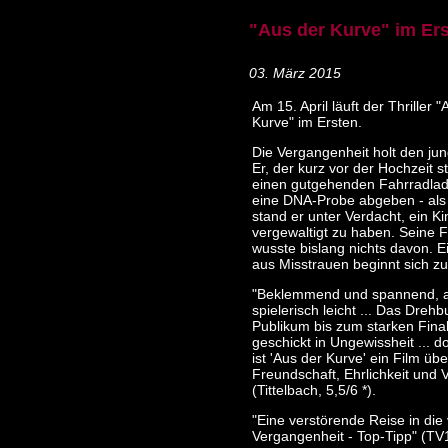
"Aus der Kurve" im Er
03. März 2015
Am 15. April läuft der Thriller 
Kurve" im Ersten.
Die Vergangenheit holt den ju
Er, der kurz vor der Hochzeit s
einen gutgehenden Fahrradlad
eine DNA-Probe abgeben - als
stand er unter Verdacht, ein Ki
vergewaltigt zu haben. Seine 
wusste bislang nichts davon. E
aus Misstrauen beginnt sich zu
"Beklemmend und spannend, 
spielerisch leicht ... Das Drehb
Publikum bis zum starken Fin
geschickt in Ungewissheit ... d
ist 'Aus der Kurve' ein Film übe
Freundschaft, Ehrlichkeit und 
(Tittelbach, 5,5/6 *).
"Eine verstörende Reise in die
Vergangenheit - Top-Tipp" (TV