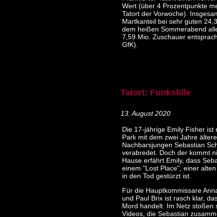
Wert (über 4 Prozentpunkte me
Tatort der Vorwoche). Insgesam
Martkanteil bei sehr guten 24
dem heißen Sommerabend alle
7,59 Mio. Zuschauer entsprach
GfK).
Tatort: Funkstille
13. August 2020
Die 17-jährige Emily Fisher ist
Park mit dem zwei Jahre älter
Nachbarsjungen Sebastian Sc
verabredet. Doch der kommt ni
Hause erfährt Emily, dass Seba
einem "Lost Place", einer alten
in den Tod gestürzt ist.
Für die Hauptkommissare Ann
und Paul Brix ist rasch klar, d
Mord handelt. Im Netz stoßen s
Videos, die Sebastian zusamm