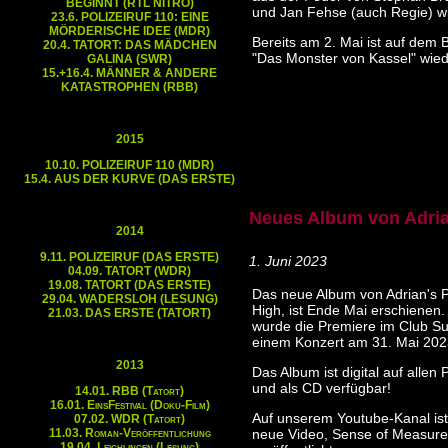
BEGINNT (RTL NITRO)
und Jan Fehse (auch Regie) wi
23.6. POLIZEIRUF 110: EINE
MÖRDERISCHE IDEE (MDR)
Bereits am 2. Mai ist auf dem 
20.4. TATORT: DAS MÄDCHEN
"Das Monster von Kassel" wied
GALINA (SWR)
15.+16.4. MÄNNER & ANDERE
KATASTROPHEN (RBB)
2015
10.10. POLIZEIRUF 110 (MDR)
15.4. AUS DER KURVE (DAS ERSTE)
Neues Album von Adria
2014
9.11. POLIZEIRUF (DAS ERSTE)
1. Juni 2023
04.09. TATORT (WDR)
19.08. TATORT (DAS ERSTE)
Das neue Album von Adrian's P
29.04. WADERSLOH (LESUNG)
High, ist Ende Mai erschienen.
21.03. DAS ERSTE (TATORT)
wurde die Premiere im Club S
einem Konzert am
31. Mai 202
2013
Das Album ist digital auf allen 
und als CD verfügbar!
14.01. RBB (Tatort)
16.01. EinsFestival (Doku-Film)
Auf unserem Youtube-Kanal is
07.02. WDR (Tatort)
11.03. Roman-Veröffentlichung
neue Video, Sense of Measure
19.04. Leichlingen (Lesung)