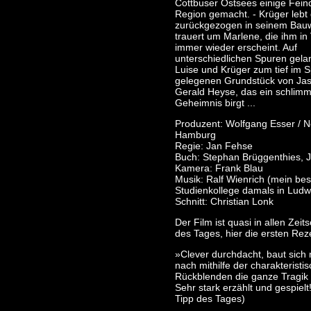
Cottbuser Ostsees einige Feind
Region gemacht. - Krüger lebt 
zurückgezogen in seinem Bau
trauert um Marlene, die ihm in
immer wieder erscheint. Auf
unterschiedlichen Spuren gela
Luise und Krüger zum tief im 
gelegenen Grundstück von Ja
Gerald Heyse, das ein schlim
Geheimnis birgt ...
Produzent: Wolfgang Esser / 
Hamburg
Regie: Jan Fehse
Buch: Stephan Brüggenthies, 
Kamera: Frank Blau
Musik: Ralf Wienrich (mein bes
Studienkollege damals in Ludwi
Schnitt: Christian Lonk
Der Film ist quasi in allen Zeits
des Tages, hier die ersten Re
»Clever durchdacht, baut sich
nach mithilfe der charakteristi
Rückblenden die ganze Tragik 
Sehr stark erzählt und gespielt
Tipp des Tages)