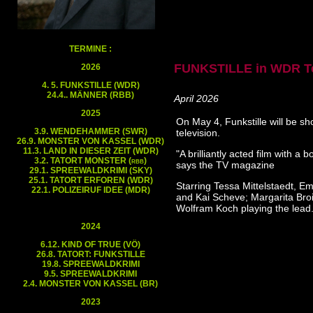
TERMINE :
FUNKSTILLE in WDR Te
2026
4. 5. FUNKSTILLE (WDR)
24.4.. MÄNNER (RBB)
April 2026
2025
On May 4, Funkstille will be 
3.9. WENDEHAMMER (SWR)
television.
26.9. MONSTER VON KASSEL (WDR)
11.3. LAND IN DIESER ZEIT (WDR)
"
A brilliantly acted film with a bo
3.2. TATORT MONSTER (rbb)
says the TV magazine
29.1. SPREEWALDKRIMI (SKY)
25.1. TATORT ERFOREN (WDR)
Starring Tessa Mittelstaedt, Em
22.1. POLIZEIRUF IDEE (MDR)
and Kai Scheve; Margarita Bro
Wolfram Koch playing the lead
2024
6.12. KIND OF TRUE (VÖ)
26.8. TATORT: FUNKSTILLE
19.8. SPREEWALDKRIMI
9.5. SPREEWALDKRIMI
2.4. MONSTER VON KASSEL (BR)
2023