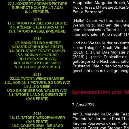
Hauptrollen Margarita Broich,
27.3. KONZERT ADRIAN'S PICTURE
Koch, Tessa Mittelstaedt, Kai 
RUBINROT KÖLN (FÄLLT AUS)
Emilia Bernsdorf.
8. 1. ERFOREN
2019
„Holla! Dieser Fall traut sich, 
12.5. TATORT KASSEL (DAS ERSTE)
Wendung zu machen, die untyp
4.5. KÖLNER LITERATURNACHT
einen klassischen Tatort ist - 
19.3. TATORT KASSEL (PREMIERE)
internationalem Kino riecht“ (
2018
Und der Weser-Kurier erkannt
1.7. MÄNNER UND ANDERE
KATASTROPHEN (DAS ERSTE)
kleine Trilogie: "„Nach ‚Wend
3.6. DREHSTART TATORT KASSEL
(2016) (...) und ‚Das Monster v
15.5. ADRIAN'S PICTURE:
(2019) (...) stellt ‚Funkstille ei
RED EYES STARE (VÖ)
gutbürgerliche Nachbarschafte
30.9. KONZERT: BLUE SHELL
Prüfstand. Wie in den Vorgäng
5.10. TATORT (DAS ERSTE)
geschieht dies mit viel grimm
2017
22.12. TATORT: WENDEHAMMER
1.11. ADRIAN'S PICTURE: GO NOW (VÖ)
14 .1. ZIG MEIER
UND DIE GRUBE VON WALDEN (VÖ)
Spreewaldkrimi und "M
8.1. TATORT: LAND IN DIESER ZEIT
(DAS ERSTE)
2. April 2024
2016
Am 9. Mai wird im Double Feat
18. 12. TATORT: WENDEHAMMER
"Totentanz" der erste Post-Th
(DAS ERSTE)
Kirchner-Spreewaldkrimi "Tote 
10.7. COUNTDOWN - DIE JAGD
aus der Feder von Stephan Br