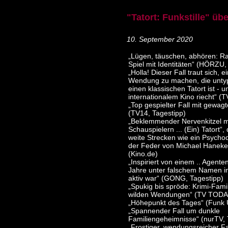
"Tatort: Funkstille" üb
10. September 2020
„Lügen, täuschen, abhören: Raf
Spiel mit Identitäten“ (HÖRZU,
„Holla! Dieser Fall traut sich, 
Wendung zu machen, die untyp
einen klassischen Tatort ist - 
internationalem Kino riecht“ (
„Top gespielter Fall mit gewa
(TV14, Tagestipp)
„Beklemmender Nervenkitzel mi
Schauspielern ... (Ein) Tatort“,
weite Strecken wie ein Psych
der Feder von Michael Haneke 
(Kino.de)
„Inspiriert von einem .. Agente
Jahre unter falschem Namen i
aktiv war“ (GONG, Tagestipp)
„Spukig bis spröde: Krimi-Fam
wilden Wendungen“ (TV TODAY
„Höhepunkt des Tages“ (Funk 
„Spannender Fall um dunkle
Familiengeheimnisse“ (nurTV, 
„Frostiger, wendungsreicher Fa