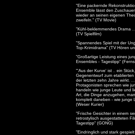
"Eine packernde Rekonstruktio
Ensemble lässt den Zuschaue
wieder an seinen eigenen The
zweifeln." (TV Movie)
"Kühl-beklemmendes Drama ...
(TV Spielfilm)
"Spannendes Spiel mit der Ung
Top-Krimidrama" (TV Hören un
"Großartige Leistung eines ju
Ensembles - Tagestipp" (Fern
"'Aus der Kurve' ist .. ein Stück
Gegenentwurf zum etablierten
der letzten zehn Jahre wirkt. ..
Protagonisten sprechen wie ju
handeln wie junge Leute und li
Art, die Dinge anzugehen, ma
komplett daneben - wie junge Le
(Weser Kurier)
"Frische Gesichter in einem se
retrostylisch ausgestatteten Fil
Tagestipp" (GONG)
"Eindringlich und stark gespielt