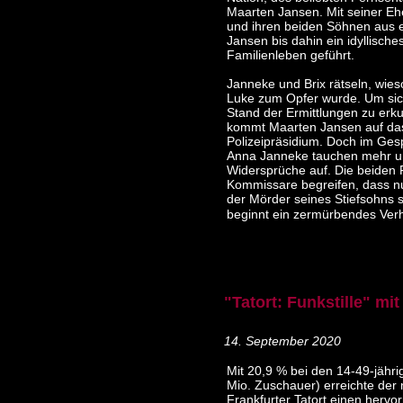
Maarten Jansen. Mit seiner Eh
und ihren beiden Söhnen aus e
Jansen bis dahin ein idyllische
Familienleben geführt.
Janneke und Brix rätseln, wie
Luke zum Opfer wurde. Um si
Stand der Ermittlungen zu erk
kommt Maarten Jansen auf da
Polizeipräsidium. Doch im Ges
Anna Janneke tauchen mehr 
Widersprüche auf. Die beiden 
Kommissare begreifen, dass n
der Mörder seines Stiefsohns 
beginnt ein zermürbendes Verh
"Tatort: Funkstille" mi
14. September 2020
Mit 20,9 % bei den 14-49-jähri
Mio. Zuschauer) erreichte der
Frankfurter Tatort einen herv