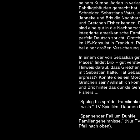
seinem Kumpel Adrian in verl
Fabrikgebäuden gemacht hat. 
Schneider, Sebastians Vater, l
Janneke und Brix die Nachba
und Gretchen Fisher kennen. D
sind eine gut in die Nachbarsc
integrierte amerikanische Famil
perfekt Deutsch spricht. Gretch
im US-Konsulat in Frankfurt, 
bei einer großen Versicherung 
In einem der von Sebastian gef
Places" findet Brix – gut verste
Hinweis darauf, dass Gretchen 
mit Sebastian hatte. Hat Sebas
erpresst? Könnte dies ein Mord
Gretchen sein? Allmählich k
und Brix hinter das dunkle Ge
Fishers ...
"Spukig bis spröde: Familienkri
Twists." TV Spielfilm, Daumen 
"Spannender Fall um Dunkle
Familiengeheimnisse." (Nur TV
Pfeil nach oben).