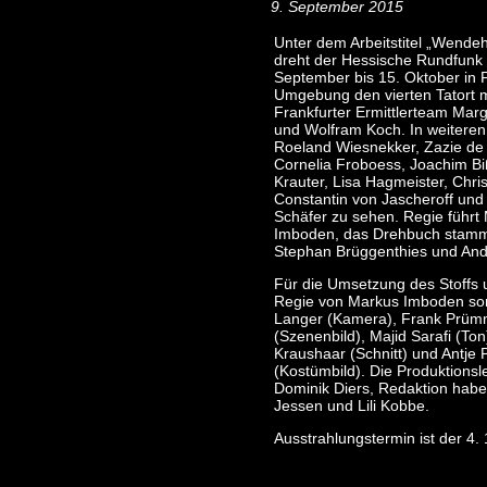
9. September 2015
Unter dem Arbeitstitel „Wend
dreht der Hessische Rundfunk 
September bis 15. Oktober in 
Umgebung den vierten Tatort 
Frankfurter Ermittlerteam Marg
und Wolfram Koch. In weiteren
Roeland Wiesnekker, Zazie de 
Cornelia Froboess, Joachim Bi
Krauter, Lisa Hagmeister, Chri
Constantin von Jascheroff un
Schäfer zu sehen. Regie führt
Imboden, das Drehbuch stamm
Stephan Brüggenthies und Andr
Für die Umsetzung des Stoffs 
Regie von Markus Imboden so
Langer (Kamera), Frank Prüm
(Szenenbild), Majid Sarafi (Ton
Kraushaar (Schnitt) und Antje 
(Kostümbild). Die Produktionsl
Dominik Diers, Redaktion habe
Jessen und Lili Kobbe.
Ausstrahlungstermin ist der 4.