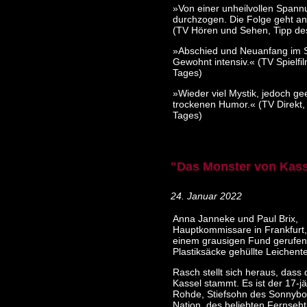
»Von einer unheilvollen Spann
durchzogen. Die Folge geht an
(TV Hören und Sehen, Tipp de
»Abschied und Neuanfang im 
Gewohnt intensiv.« (TV Spielfi
Tages)
»Wieder viel Mystik, jedoch ge
trockenen Humor.« (TV Direkt,
Tages)
"Das Monster von Kasse
24. Januar 2022
Anna Janneke und Paul Brix,
Hauptkommissare in Frankfurt
einem grausigen Fund gerufen:
Plastiksäcke gehüllte Leichente
Rasch stellt sich heraus, dass
Kassel stammt. Es ist der 17-j
Rohde, Stiefsohn des Sonnybo
Nation, des beliebten Fernseh