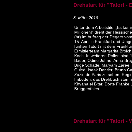
Drehstart für "Tatort 
8. März 2016
Unter dem Arbeitstitel „Es ko
Millionen!“ dreht der Hessisch
(hr) im Auftrag der Degeto vom
15. April in Frankfurt und Um
fünften Tatort mit dem Frankfur
Ermittlerteam Margarita Broic
Koch. In weiteren Rollen sind J
Bauer, Odine Johne, Anna Br
Birge Schade, Maryam Zaree
Guled, Isaak Dentler, Bruno 
Zazie de Paris zu sehen. Regi
Imboden, das Drehbuch stamm
Khyana el Bitar, Dörte Franke
Brüggenthies.
Drehstart für "Tatort